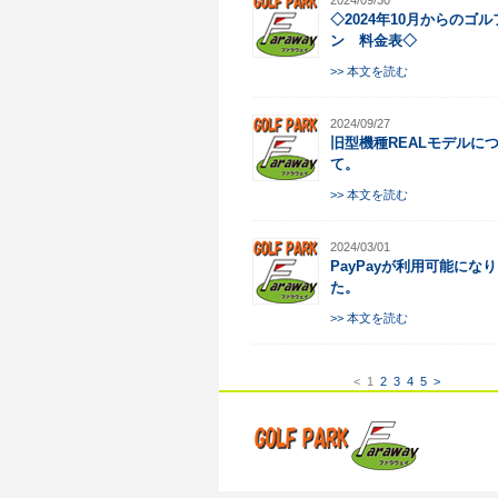
2024/09/30
◇2024年10月からのゴ
ン 料金表◇
>> 本文を読む
2024/09/27
旧型機種REALモデルに
て。
>> 本文を読む
2024/03/01
PayPayが利用可能にな
た。
>> 本文を読む
<
1
2
3
4
5
>