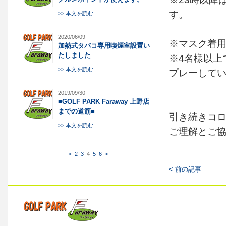
す。
>> 本文を読む
2020/06/09
※マスク着
加熱式タバコ専用喫煙室設置い
たしました
※4名様以上
>> 本文を読む
プレーして
2019/09/30
■GOLF PARK Faraway 上野店
までの道筋■
引き続きコ
>> 本文を読む
ご理解とご
<
2
3
4
5
6
>
< 前の記事