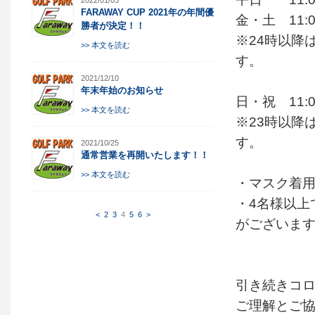
2022/01/05
FARAWAY CUP 2021年の年間優
金・土 11:0
勝者が決定！！
※24時以降
>> 本文を読む
す。
2021/12/10
年末年始のお知らせ
日・祝 11:0
>> 本文を読む
※23時以降
す。
2021/10/25
通常営業を再開いたします！！
>> 本文を読む
・マスク着
・4名様以上
<
2
3
4
5
6
>
がございま
引き続きコ
ご理解とご