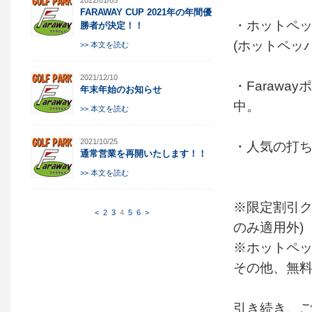
2022/01/05
FARAWAY CUP 2021年の年間優
・ホットペッ
勝者が決定！！
(ホットペッ
>> 本文を読む
2021/12/10
・Faraw
年末年始のお知らせ
中。
>> 本文を読む
2021/10/25
・人気の打
通常営業を再開いたします！！
>> 本文を読む
※限定割引ク
<
2
3
4
5
6
>
のみ適用外)
※ホットペッ
その他、無
引き続き、