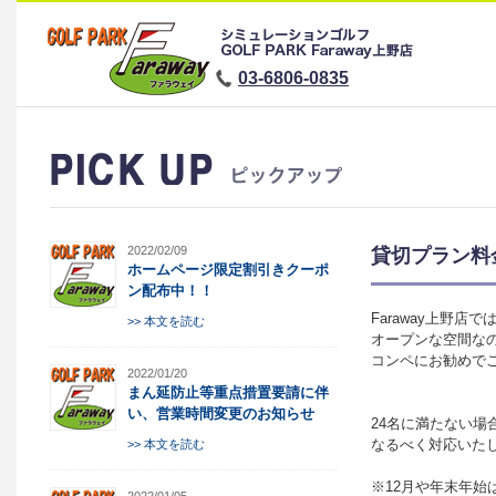
03-6806-0835
2022/02/09
貸切プラン料
ホームページ限定割引きクーポ
ン配布中！！
Faraway上野
>> 本文を読む
オープンな空間な
コンペにお勧めで
2022/01/20
まん延防止等重点措置要請に伴
い、営業時間変更のお知らせ
24名に満たない場
なるべく対応いた
>> 本文を読む
※12月や年末年始