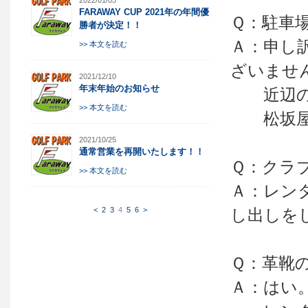
2022/01/05
FARAWAY CUP 2021年の年間優
Ｑ：駐車
勝者が決定！！
Ａ：申し
>> 本文を読む
ざいませ
2021/12/10
年末年始のお知らせ
近辺のコ
>> 本文を読む
松坂屋さ
2021/10/25
通常営業を再開いたします！！
Ｑ：クラ
>> 本文を読む
Ａ：レン
し出しを
<
2
3
4
5
6
>
Ｑ：革靴
Ａ：はい