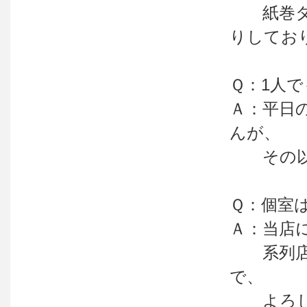
紙巻タバ
りしてお
Ｑ：1人
Ａ：平日
んが、
その以外
Ｑ：個室
Ａ：当店
系列店の
で、
よろし