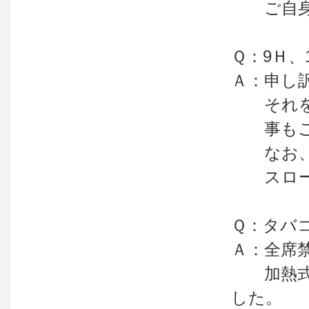
ご自身で
Ｑ：9Ｈ
Ａ：申し
それを過
事もご
なお、ほ
スロープ
Ｑ：タバ
Ａ：全席
加熱式タ
した。