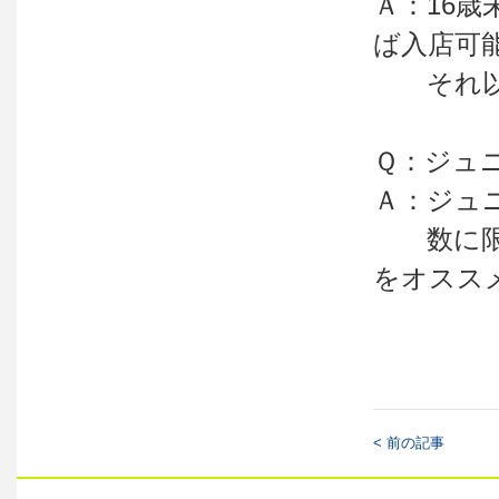
Ａ：16歳
ば入店可
それ以降
Ｑ：ジュ
Ａ：ジュ
数に限り
をオスス
< 前の記事