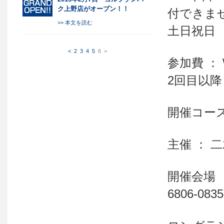
ク上野店がオープン！！
付できま
>> 本文を読む
土日祝日 
<
2
3
4
5
6
>
参加費 ： 
2回目以降：
開催コース
主催 ： 二
開催会場 ：
6806-0835