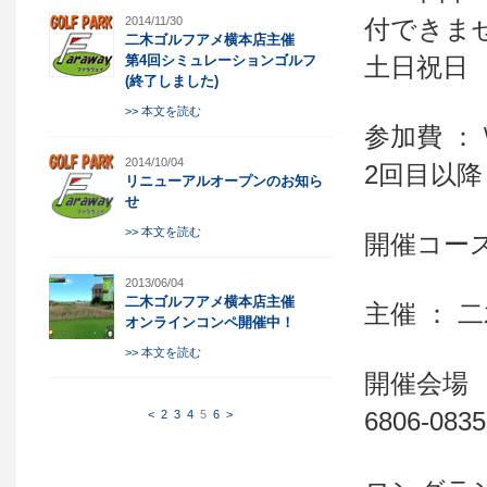
付できま
2014/11/30
二木ゴルフアメ横本店主催
土日祝日 
第4回シミュレーションゴルフ
(終了しました)
>> 本文を読む
参加費 ： 
2014/10/04
2回目以降：
リニューアルオープンのお知ら
せ
>> 本文を読む
開催コース
2013/06/04
二木ゴルフアメ横本店主催
主催 ： 二
オンラインコンペ開催中！
>> 本文を読む
開催会場 ：
6806-0835
<
2
3
4
5
6
>