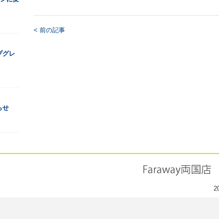
< 前の記事
プグレ
らせ
2