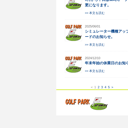
更になります。
>> 本文を読む
2025/06/01
シミュレーター機種アッ
ードのお知らせ。
>> 本文を読む
2024/12/10
年末年始の休業日のお知
>> 本文を読む
<
1
2
3
4
5
>