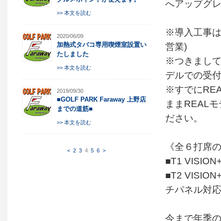
へアップグ
>> 本文を読む
※導入工事は
2020/06/09
営業)
加熱式タバコ専用喫煙室設置い
たしました
※つきまして
>> 本文を読む
デルでの受
※すでにRE
2019/09/30
■GOLF PARK Faraway 上野店
ままREAL
までの道筋■
ださい。
>> 本文を読む
《全６打席
<
2
3
4
5
6
>
■T1 VIS
■T2 VIS
チパネル対応)
今まで年季の