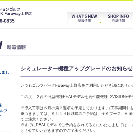
6-0835
シミュレーター機種アップグレードのお知らせ
しまし
いつもゴルフパークFaraway上野店をご利用いただき誠にあり
この度、２台の旧型機種REALモデルを高性能機種T2VISION
催
※導入工事は６月の第２週頃を予定しております。(工事期間中も
ゴルフ
※つきましては、６月１４日以降のご予約は、全６ブース、VIS
了
でご注意ください。
※すでにREALモデルでご予約をされてる方にいたしましては、
とさせていただきますのでご了承ください。