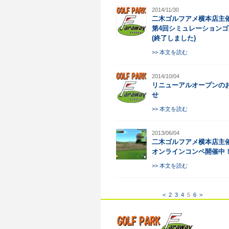
2014/11/30
二木ゴルフアメ横本店主
第4回シミュレーションゴ
(終了しました)
>> 本文を読む
2014/10/04
リニューアルオープンの
せ
>> 本文を読む
2013/06/04
二木ゴルフアメ横本店主
オンラインコンペ開催中
>> 本文を読む
<
2
3
4
5
6
>