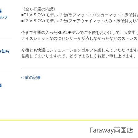
《全６打席の内訳》
催
■T1 VISION+モデル ３台(ラフマット・バンカーマット・床傾斜
ルフ
■T2 VISION+モデル ３台(フェアウェイマットのみ・床傾斜あり
今まで年季の入ったREALモデルでご不便をおかけして、大変申
ナイスショットなのにセンサーが反応しなかったなどのストレス
今後とも快適にシミュレーションゴルフを楽しんでいただけます
お知ら
営業してまいりますので、どうぞよろしくお願い申し上げます。
< 前の記事
催
！